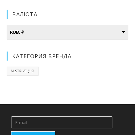
цена
цена:
составляла
1
ВАЛЮТА
1
400
500
₽.
₽.
RUB, ₽
КАТЕГОРИЯ БРЕНДА
ALSTRIVE
(19)