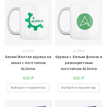
ALSTRIVE
ALSTRIVE
Белая/Желтая кружка на
Кружка с белым фоном и
заказ с логотипом
разноцветным
ALStrive
логотипом ALStrive
600
₽
600
₽
Этот
Это
Выберите параметры
товар
Выберите параметры
тов
имеет
име
несколько
неск
вариаций.
вари
Опции
Опц
можно
мож