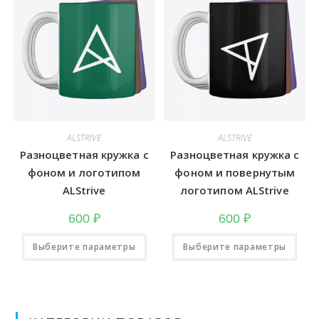
выбрать
выб
на
на
странице
стра
товара.
това
ALSTRIVE
ALSTRIVE
Разноцветная кружка с
Разноцветная кружка с
фоном и логотипом
фоном и повернутым
ALStrive
логотипом ALStrive
600
₽
600
₽
Этот
Это
Выберите параметры
товар
Выберите параметры
тов
имеет
име
несколько
неск
вариаций.
вари
Опции
Опц
можно
мож
выбрать
выб
на
на