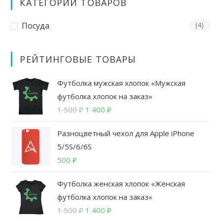
КАТЕГОРИИ ТОВАРОВ
странице
стра
товара.
това
Посуда
(4)
РЕЙТИНГОВЫЕ ТОВАРЫ
Футболка мужская хлопок «Мужская
футболка хлопок на заказ»
Первоначальная
Текущая
1 500
₽
1 400
₽
цена
цена:
Разноцветный чехол для Apple iPhone
составляла
1
1
400
5/5S/6/6S
500
₽.
500
₽
₽.
Футболка женская хлопок «Женская
футболка хлопок на заказ»
Первоначальная
Текущая
1 500
₽
1 400
₽