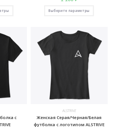
Этот
Этот
етры
товар
Выберите параметры
товар
имеет
имеет
несколько
несколько
вариаций.
вариаций.
Опции
Опции
можно
можно
выбрать
выбрать
на
на
странице
странице
товара.
товара.
ALSTRIVE
болка с
Женская Серая/Черная/Белая
TRIVE
футболка с логотипом ALSTRIVE