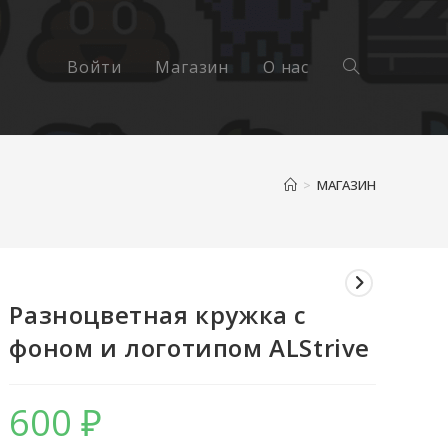
Войти
Магазин
О нас
Переключить
>
МАГАЗИН
поиск
Разноцветная кружка с
по
фоном и логотипом ALStrive
600
₽