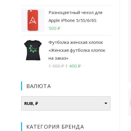
цена
цена:
Разноцветный чехол для
составляла
1
1
400
Apple iPhone 5/5S/6/6S
500
₽.
500
₽
₽.
Футболка женская хлопок
«Женская футболка хлопок
на заказ»
Первоначальная
Текущая
1 500
₽
1 400
₽
цена
цена:
составляла
1
ВАЛЮТА
1
400
500
₽.
₽.
RUB, ₽
КАТЕГОРИЯ БРЕНДА