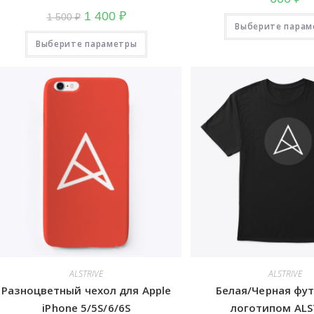
Первоначальная
Текущая
1 400
₽
1 500
₽
цена
цена:
Выберите парам
составляла
1
Этот
Выберите параметры
1
400
товар
500
₽.
имеет
₽.
несколько
вариаций.
Опции
можно
выбрать
на
странице
товара.
ALSTRIVE
ALSTRIVE
Разноцветный чехол для Apple
Белая/Черная фут
iPhone 5/5S/6/6S
логотипом ALS