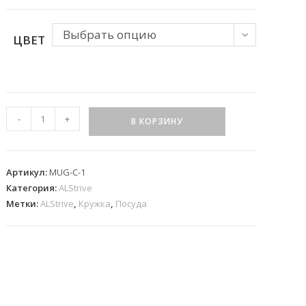
веб-
Выбрать опцию
ЦВЕТ
сайту
Количество
-
+
В КОРЗИНУ
товара
Разноцветная
кружка
Артикул:
MUG-C-1
с
Категория:
ALStrive
фоном
Метки:
ALStrive
,
Кружка
,
Посуда
и
логотипом
ALStrive