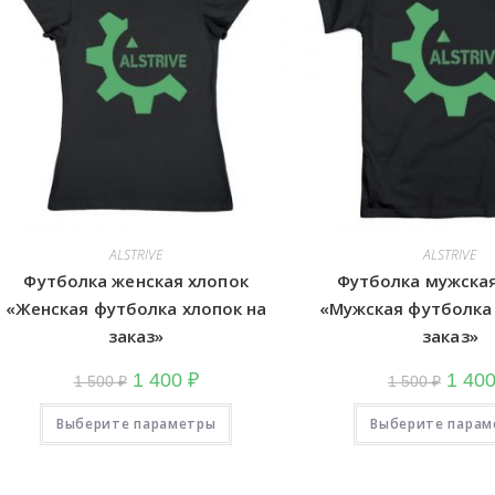
ALSTRIVE
ALSTRIVE
Футболка женская хлопок
Футболка мужская
«Женская футболка хлопок на
«Мужская футболка 
заказ»
заказ»
Первоначальная
Текущая
Перво
1 400
₽
1 40
1 500
₽
1 500
₽
цена
цена:
цена
составляла
1
Этот
состав
Выберите параметры
1
400
товар
Выберите парам
1
500
₽.
имеет
500
₽.
несколько
₽.
вариаций.
Опции