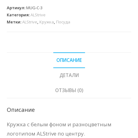
с
Артикул:
MUG-C-3
белым
Категория:
ALStrive
фоном
Метки:
ALStrive
,
Кружка
,
Посуда
и
разноцветным
логотипом
ALStrive
ОПИСАНИЕ
ДЕТАЛИ
ОТЗЫВЫ (0)
Описание
Кружка с белым фоном и разноцветным
логотипом ALStrive по центру.