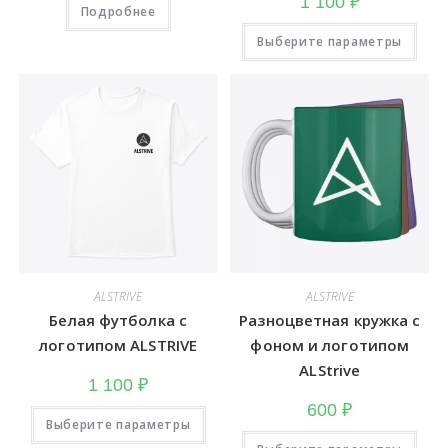
1 100
₽
Подробнее
Это
Выберите параметры
тов
име
неск
вари
Опц
мож
выб
на
стра
това
ALSTRIVE
ALSTRIVE
Белая футболка с
Разноцветная кружка с
логотипом ALSTRIVE
фоном и логотипом
ALStrive
1 100
₽
600
₽
Этот
Выберите параметры
товар
Это
имеет