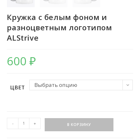
Кружка с белым фоном и
разноцветным логотипом
ALStrive
600
₽
Выбрать опцию
ЦВЕТ
Количество
-
+
В КОРЗИНУ
товара
Кружка