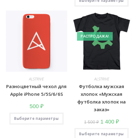
Выберите параметры
тов
несколько
име
вариаций.
неск
Опции
вари
можно
Опц
выбрать
мож
на
выб
странице
на
товара.
стра
РАСПРОДАЖА!
това
ALSTRIVE
ALSTRIVE
Разноцветный чехол для
Футболка мужская
Apple iPhone 5/5S/6/6S
хлопок «Мужская
футболка хлопок на
500
₽
заказ»
Этот
Выберите параметры
товар
Первоначальная
Текущая
1 400
₽
1 500
₽
имеет
цена
цена:
несколько
составляла
1
Это
вариаций.
Выберите параметры
1
400
тов
Опции
500
₽.