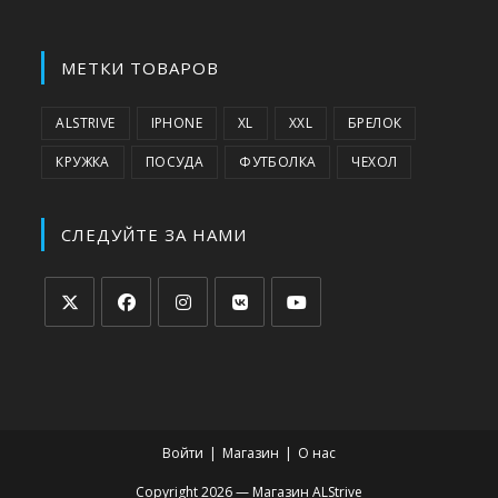
МЕТКИ ТОВАРОВ
ALSTRIVE
IPHONE
XL
XXL
БРЕЛОК
КРУЖКА
ПОСУДА
ФУТБОЛКА
ЧЕХОЛ
СЛЕДУЙТЕ ЗА НАМИ
Откроется
Откроется
Откроется
Откроется
Откроется
в
в
в
в
в
новой
новой
новой
новой
новой
вкладке
вкладке
вкладке
вкладке
вкладке
Войти
Магазин
О нас
Copyright 2026 — Магазин ALStrive