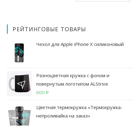
име
можно
₽.
неск
выбрать
вари
на
Опц
странице
мож
товара.
выб
на
РЕЙТИНГОВЫЕ ТОВАРЫ
стра
това
Чехол для Apple iPhone X силиконовый
Разноцветная кружка с фоном и
повернутым логотипом ALStrive
600
₽
Цветная термокружка «Термокружка-
непроливайка на заказ»